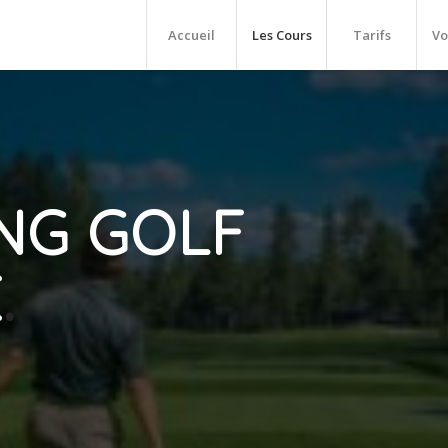
Accueil
Les Cours
Tarifs
Vo
NG GOLF
É
.